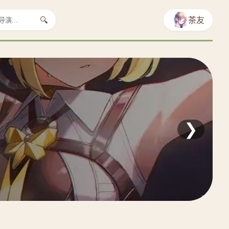
🔍
茶友
❯