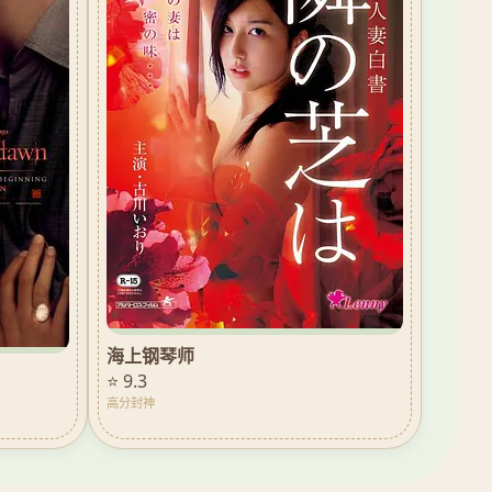
海上钢琴师
⭐ 9.3
高分封神