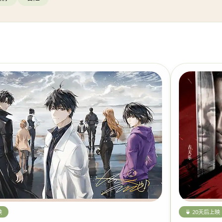
🍵 20天后上映
映