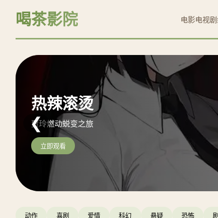
喝茶影院
电影
电视剧
阿凡达：水之道
热辣滚烫
沙丘2
❮
重返潘多拉海洋史诗
贾玲燃动蜕变之旅
天选之子复仇史诗
立即观看
立即观看
立即观看
动作
喜剧
爱情
科幻
悬疑
恐怖