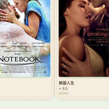
姬
美丽人生
⭐ 9.5
催泪神片