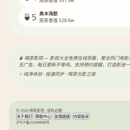
周茶香值 551.9w
奥本海默
🍵5
周茶香值 528.6w
🍵 喝茶影院 — 影视大全免费在线观看，聚合热门
无广告，每日更新不等待。支持预约提醒，打造影迷一
✨ 纯净体验 · 极速同步 · 喝茶光影之旅
© 2026 喝茶影院 · 侵权必删
·
·
·
关于我们
帮助中心
友情链接
内容投诉
沪ICP备20268888号