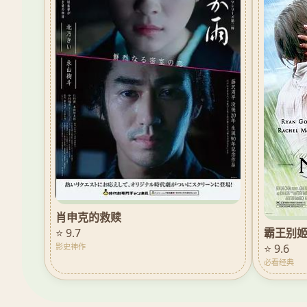
肖申克的救赎
霸王别
⭐ 9.7
⭐ 9.6
影史神作
必看经典