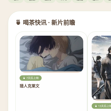
🍵 喝茶快讯 · 新片前瞻
🍵 7天后上映
猎人克莱文
🍵 13天后上