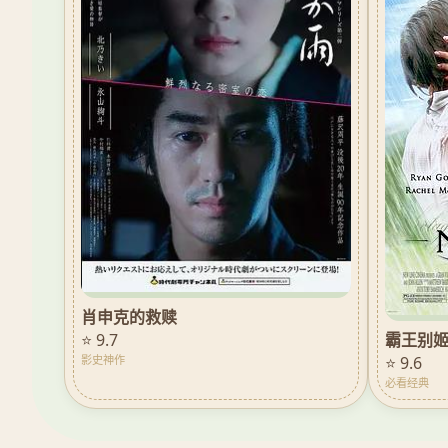
肖申克的救赎
霸王别
⭐ 9.7
⭐ 9.6
影史神作
必看经典