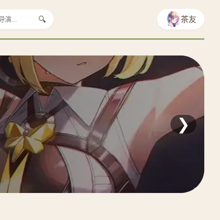
🔍
茶友
❯