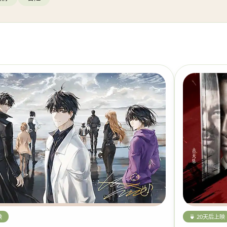
🍵 20天后上映
映