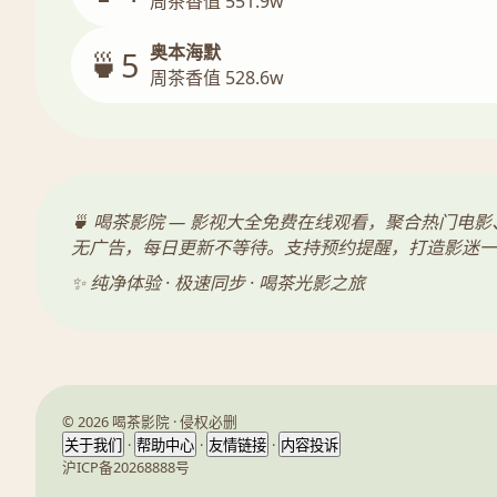
周茶香值 551.9w
奥本海默
🍵5
周茶香值 528.6w
🍵 喝茶影院 — 影视大全免费在线观看，聚合热门
无广告，每日更新不等待。支持预约提醒，打造影迷一
✨ 纯净体验 · 极速同步 · 喝茶光影之旅
© 2026 喝茶影院 · 侵权必删
·
·
·
关于我们
帮助中心
友情链接
内容投诉
沪ICP备20268888号