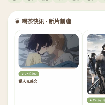
🍵 喝茶快讯 · 新片前瞻
🍵 7天后上映
猎人克莱文
🍵 13天后上