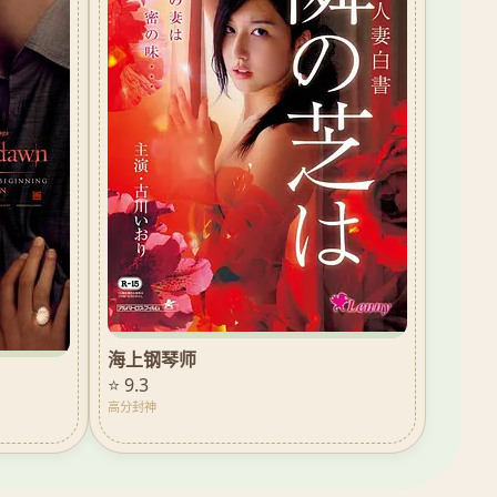
海上钢琴师
⭐ 9.3
高分封神