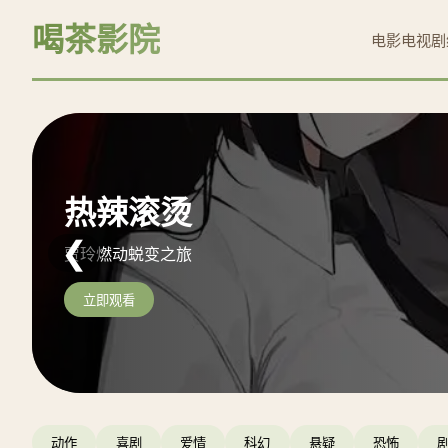
喝茶影院
电影
电视剧
阿凡达：水之道
热辣滚烫
沙丘2
❮
重返潘多拉海洋史诗
贾玲燃动蜕变之旅
天选之子复仇史诗
立即观看
立即观看
立即观看
动作
喜剧
爱情
科幻
悬疑
恐怖