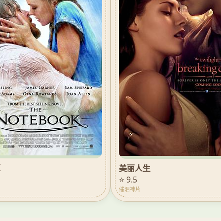
姬
美丽人生
⭐ 9.5
催泪神片